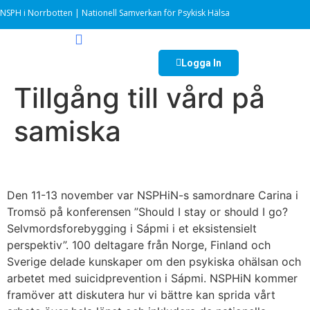
NSPH i Norrbotten | Nationell Samverkan för Psykisk Hälsa
Logga In
Tillgång till vård på
samiska
Den 11-13 november var NSPHiN-s samordnare Carina i
Tromsö på konferensen ”Should I stay or should I go?
Selvmordsforebygging i Sápmi i et eksistensielt
perspektiv”. 100 deltagare från Norge, Finland och
Sverige delade kunskaper om den psykiska ohälsan och
arbetet med suicidprevention i Sápmi. NSPHiN kommer
framöver att diskutera hur vi bättre kan sprida vårt