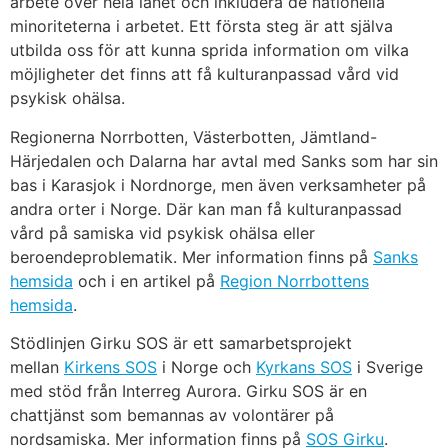
arbete över hela länet och inkludera de nationella
minoriteterna i arbetet. Ett första steg är att själva
utbilda oss för att kunna sprida information om vilka
möjligheter det finns att få kulturanpassad vård vid
psykisk ohälsa.
Regionerna Norrbotten, Västerbotten, Jämtland-
Härjedalen och Dalarna har avtal med Sanks som har sin
bas i Karasjok i Nordnorge, men även verksamheter på
andra orter i Norge. Där kan man få kulturanpassad
vård på samiska vid psykisk ohälsa eller
beroendeproblematik. Mer information finns på
Sanks
hemsida
och i en artikel på
Region Norrbottens
hemsida
.
Stödlinjen Girku SOS är ett samarbetsprojekt
mellan
Kirkens SOS
i Norge och
Kyrkans SOS
i Sverige
med stöd från Interreg Aurora. Girku SOS är en
chattjänst som bemannas av volontärer på
nordsamiska. Mer information finns på
SOS Girku
.