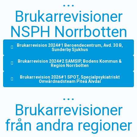
...
Brukarrevisioner
NSPH Norrbotten
Brukarrevision 2024#1 Beroendecentrum, Avd. 30 B,
Sunderby Sjukhus
Brukarrevision 2024#2 SAMSIP, Bodens Kommun &
Region Norrbotten
Brukarrevision 2026#1 SPOT, Specialpsykiatriskt
Omvårdnadsteam Piteå Älvdal
...
Brukarrevisioner
från andra regioner