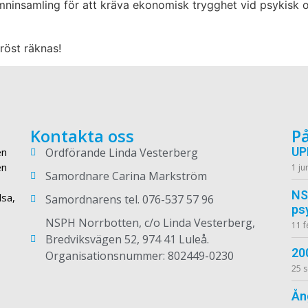
mninsamling för att kräva ekonomisk trygghet vid psykisk 
röst räknas!
Kontakta oss
P
UP
en
Ordförande Linda Vesterberg
en
1 ju
Samordnare Carina Markström
NS
lsa,
Samordnarens tel. 076-537 57 96
ps
NSPH Norrbotten, c/o Linda Vesterberg,
11 f
Bredviksvägen 52, 974 41 Luleå.
20
Organisationsnummer: 802449-0230
25 
Ån