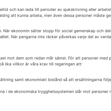
eltid och kan leda till perioder av sjukskrivning eller arbet
ldrig att kunna arbeta, men även dessa personer måste ges 
. När ekonomin sätter stopp för social gemenskap och delak
ället. När pengarna inte räcker påverkas varje del av vard
dast mot dem som redan mår sämst. För att personer med ps
lika villkor är våra krav till regeringen att:
sättning samt ekonomiskt bistånd så att ersättningarna följ
garna i de ekonomiska trygghetssystemen slår mot personer 