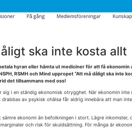
isioner
På gång
Medlemsföreningar
Kunskap
igt ska inte kosta allt
 betala hyran eller hämta ut mediciner
för att få ekonomin 
NSPH, RSMH och Mind uppropet “Att må dåligt ska inte kos
rid det tillsammans med oss!
sig i en ständig ekonomisk otrygghet. När ekonomin inte räc
rabbas av psykisk ohälsa får aldrig innebära att man inte h
t sämre ekonomi än befolkningen i stort. Lägre inkomster,
marginaler och risk för skuldsättning. För många är ekono