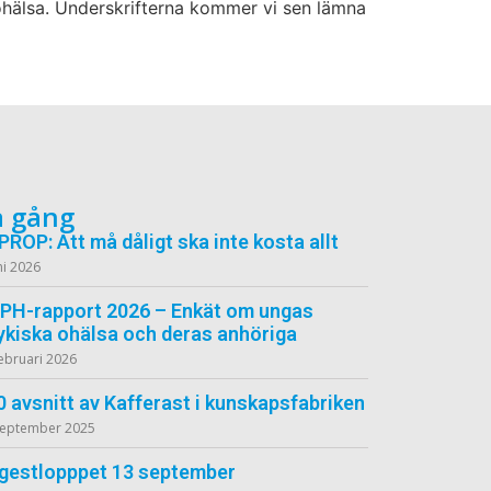
ohälsa. Underskrifterna kommer vi sen lämna
å gång
PROP: Att må dåligt ska inte kosta allt
ni 2026
PH-rapport 2026 – Enkät om ungas
ykiska ohälsa och deras anhöriga
ebruari 2026
0 avsnitt av Kafferast i kunskapsfabriken
september 2025
gestlopppet 13 september