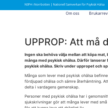
NSPH i Norrbotten | Nationell Samverkan för Psykisk Hälsa
Om oss
Brukarrev
UPPROP: Att må dål
Ingen ska behöva välja mellan att köpa mat,
många med psykisk ohälsa. Därför lanserar 
psykisk ohälsa. Skriv under uppropet och sp
Många som lever med psykisk ohälsa befinner 
fördjupad ohälsa och sämre återhämtning. Att d
delta i vardagens gemenskap.
Personer med psykisk ohälsa har i genomsnit
sjukskrivningar gör att många lever med små 
för att kunna leva ett drägligt liv.